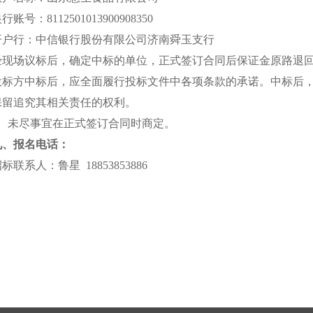
行账号：8112501013900908350
开户行：中信银行股份有限公司济南舜玉支行
经现场议标后，确定中标的单位，正式签订合同后保证金原路退
投标方中标后，应全面履行投标文件中各项条款的承诺。中标后
保留追究其相关责任的权利。
2、未尽事宜在正式签订合同时商定。
九、报名电话：
标联系人：鲁星 18853853886